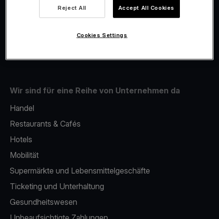
Viva.com Account
Reject All
Accept All Cookies
Fiskalisierung
Issuing
Cookies Settings
Handy als kartenlesegerät
Wir sind für eine Reihe von Unternehmen da
Handel
Restaurants & Cafés
Hotels
Mobilität
Supermärkte und Lebensmittelgeschäfte
Ticketing und Unterhaltung
Gesundheitswesen
Unbeaufsichtigte Zahlungen