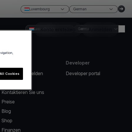
Luxembourg
German
Luxembourg
Konto erstellen
German
Anmelden
avigation,
Ressourcen
Developer
Ein Problem melden
Developer portal
All Cookies
Help center
Kontaktieren Sie uns
Preise
Blog
Shop
Finanzen