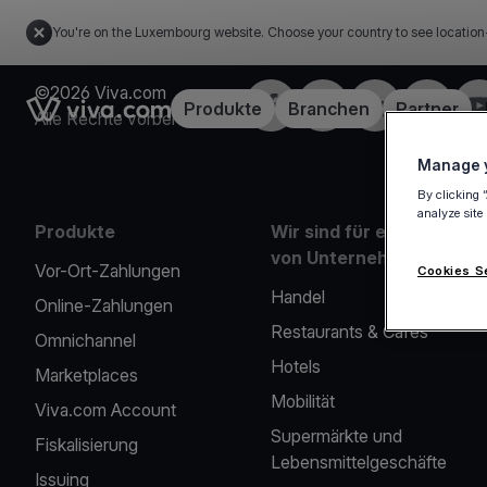
You're on the Luxembourg website. Choose your country to see location
©2026 Viva.com
Facebook
X
LinkedIn
Instagra
Yo
Link to the homepage
Produkte
Branchen
Partner
Alle Rechte vorbehalten
Manage y
By clicking 
analyze site
Produkte
Wir sind für eine Reihe
von Unternehmen da
Vor-Ort-Zahlungen
Cookies S
Handel
Online-Zahlungen
Restaurants & Cafés
Omnichannel
Hotels
Marketplaces
Mobilität
Viva.com Account
Supermärkte und
Fiskalisierung
Lebensmittelgeschäfte
Issuing