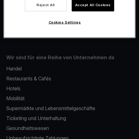
Viva.com Account
Reject All
Accept All Cookies
Fiskalisierung
Issuing
Cookies Settings
Handy als kartenlesegerät
Wir sind für eine Reihe von Unternehmen da
Handel
Restaurants & Cafés
Hotels
Mobilität
Supermärkte und Lebensmittelgeschäfte
Ticketing und Unterhaltung
Gesundheitswesen
Unbeaufsichtigte Zahlungen