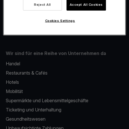
Viva.com Account
Reject All
Accept All Cookies
Fiskalisierung
Issuing
Cookies Settings
Handy als kartenlesegerät
Wir sind für eine Reihe von Unternehmen da
Handel
Restaurants & Cafés
Hotels
Mobilität
Supermärkte und Lebensmittelgeschäfte
Ticketing und Unterhaltung
Gesundheitswesen
Unbeaufsichtigte Zahlungen