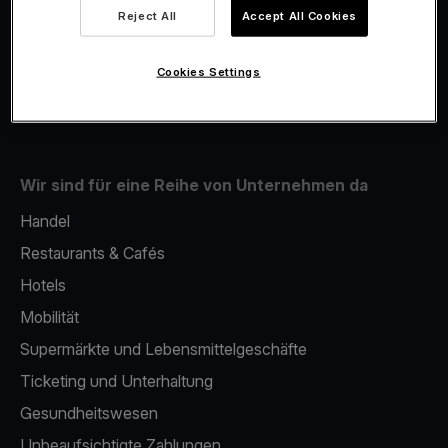
Viva.com Account
Reject All
Accept All Cookies
Fiskalisierung
Issuing
Cookies Settings
Handy als kartenlesegerät
Wir sind für eine Reihe von Unternehmen da
Handel
Restaurants & Cafés
Hotels
Mobilität
Supermärkte und Lebensmittelgeschäfte
Ticketing und Unterhaltung
Gesundheitswesen
Unbeaufsichtigte Zahlungen