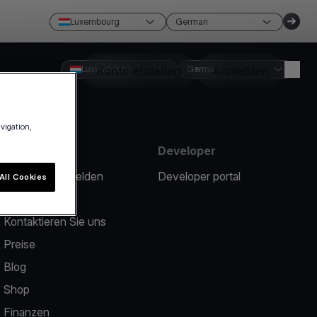
Luxembourg
German
Luxembourg
Konto erstellen
German
Anmelden
avigation,
Ressourcen
Developer
Ein Problem melden
Developer portal
All Cookies
Help center
Kontaktieren Sie uns
Preise
Blog
Shop
Finanzen