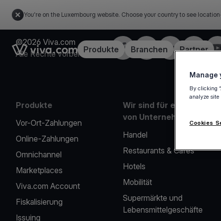
You're on the Luxembourg website. Choose your country to see location
©2026 Viva.com
Facebook
X
LinkedIn
Instagra
Yo
Link to the homepage
Produkte
Branchen
Partner
Alle Rechte vorbehalten
Manage y
By clicking 
analyze site
Produkte
Wir sind für eine Reihe
von Unternehmen da
Vor-Ort-Zahlungen
Cookies S
Handel
Online-Zahlungen
Restaurants & Cafés
Omnichannel
Hotels
Marketplaces
Mobilität
Viva.com Account
Supermärkte und
Fiskalisierung
Lebensmittelgeschäfte
Issuing