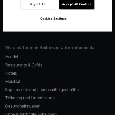
Viva.com Account
Reject All
Accept All Cookies
Fiskalisierung
Issuing
Cookies Settings
Handy als kartenlesegerät
Wir sind für eine Reihe von Unternehmen da
Handel
Restaurants & Cafés
Hotels
Mobilität
Supermärkte und Lebensmittelgeschäfte
Ticketing und Unterhaltung
Gesundheitswesen
Unbeaufsichtigte Zahlungen