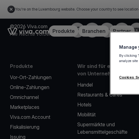
You're on the Luxembourg website. Choose your country to see location
©2026 Viva.com
Facebook
X
LinkedIn
Instagra
Yo
Link to the homepage
Produkte
Branchen
Partner
Alle Rechte vorbehalten
Manage y
By clicking 
analyze site
Produkte
Wir sind für eine Reihe
von Unternehmen da
Vor-Ort-Zahlungen
Cookies S
Handel
Online-Zahlungen
Restaurants & Cafés
Omnichannel
Hotels
Marketplaces
Mobilität
Viva.com Account
Supermärkte und
Fiskalisierung
Lebensmittelgeschäfte
Issuing