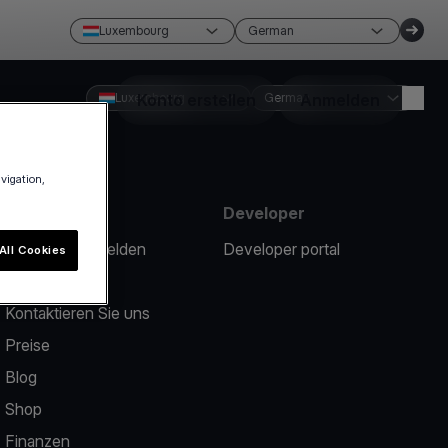
Luxembourg
German
Luxembourg
Konto erstellen
German
Anmelden
avigation,
Ressourcen
Developer
Ein Problem melden
Developer portal
All Cookies
Help center
Kontaktieren Sie uns
Preise
Blog
Shop
Finanzen