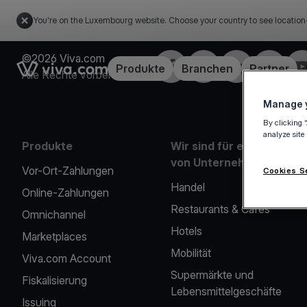
You're on the Luxembourg website. Choose your country to see location
©2026 Viva.com
Facebook
X
LinkedIn
Instagra
Yo
Link to the homepage
Produkte
Branchen
Partner
Alle Rechte vorbehalten
Manage y
By clicking 
analyze site
Produkte
Wir sind für eine Reihe
von Unternehmen da
Vor-Ort-Zahlungen
Cookies S
Handel
Online-Zahlungen
Restaurants & Cafés
Omnichannel
Hotels
Marketplaces
Mobilität
Viva.com Account
Supermärkte und
Fiskalisierung
Lebensmittelgeschäfte
Issuing