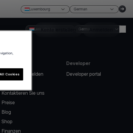
Luxembourg
German
Luxembourg
Konto erstellen
German
Anmelden
avigation,
Ressourcen
Developer
Ein Problem melden
Developer portal
All Cookies
Help center
Kontaktieren Sie uns
Preise
Blog
Shop
Finanzen