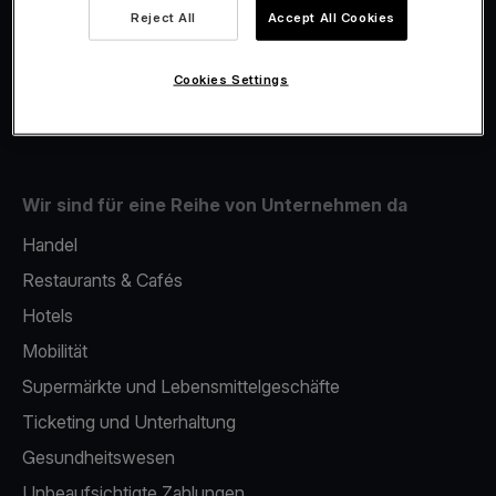
Viva.com Account
Reject All
Accept All Cookies
Fiskalisierung
Issuing
Cookies Settings
Handy als kartenlesegerät
Wir sind für eine Reihe von Unternehmen da
Handel
Restaurants & Cafés
Hotels
Mobilität
Supermärkte und Lebensmittelgeschäfte
Ticketing und Unterhaltung
Gesundheitswesen
Unbeaufsichtigte Zahlungen