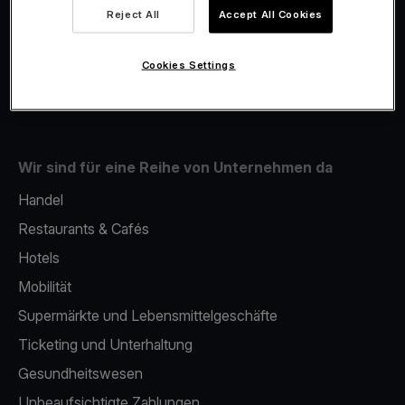
Viva.com Account
Reject All
Accept All Cookies
Fiskalisierung
Issuing
Cookies Settings
Handy als kartenlesegerät
Wir sind für eine Reihe von Unternehmen da
Handel
Restaurants & Cafés
Hotels
Mobilität
Supermärkte und Lebensmittelgeschäfte
Ticketing und Unterhaltung
Gesundheitswesen
Unbeaufsichtigte Zahlungen