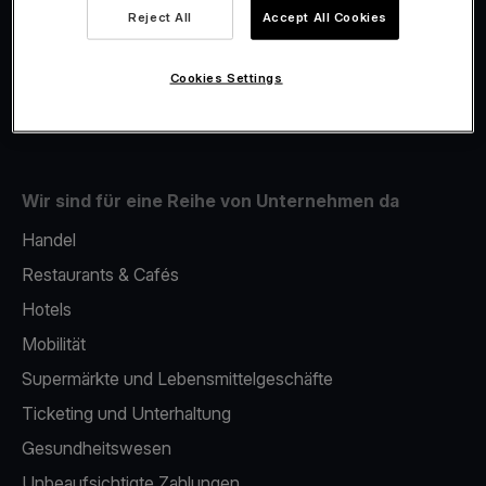
Viva.com Account
Reject All
Accept All Cookies
Fiskalisierung
Issuing
Cookies Settings
Handy als kartenlesegerät
Wir sind für eine Reihe von Unternehmen da
Handel
Restaurants & Cafés
Hotels
Mobilität
Supermärkte und Lebensmittelgeschäfte
Ticketing und Unterhaltung
Gesundheitswesen
Unbeaufsichtigte Zahlungen