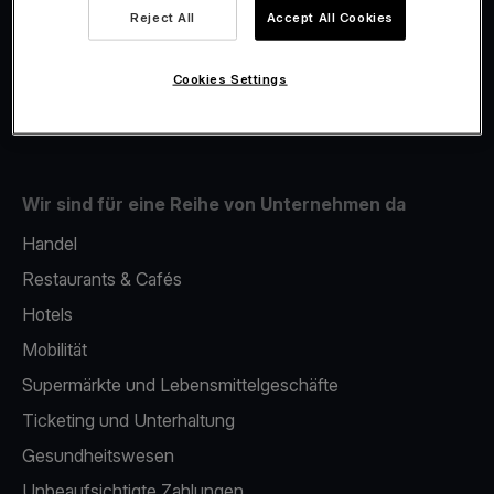
Viva.com Account
Reject All
Accept All Cookies
Fiskalisierung
Issuing
Cookies Settings
Handy als kartenlesegerät
Wir sind für eine Reihe von Unternehmen da
Handel
Restaurants & Cafés
Hotels
Mobilität
Supermärkte und Lebensmittelgeschäfte
Ticketing und Unterhaltung
Gesundheitswesen
Unbeaufsichtigte Zahlungen