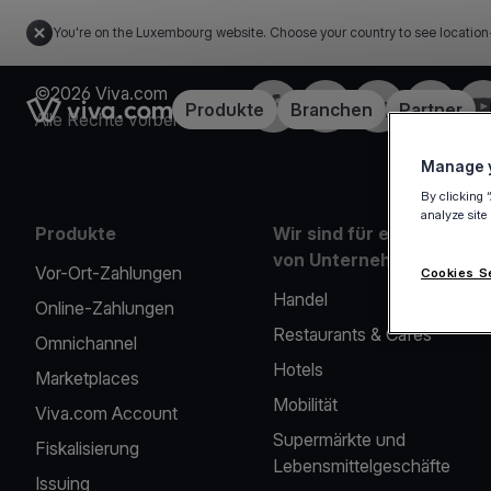
You're on the Luxembourg website. Choose your country to see location
©2026 Viva.com
Facebook
X
LinkedIn
Instagra
Yo
Link to the homepage
Produkte
Branchen
Partner
Alle Rechte vorbehalten
Manage y
By clicking 
analyze site
Produkte
Wir sind für eine Reihe
von Unternehmen da
Vor-Ort-Zahlungen
Cookies S
Handel
Online-Zahlungen
Restaurants & Cafés
Omnichannel
Hotels
Marketplaces
Mobilität
Viva.com Account
Supermärkte und
Fiskalisierung
Lebensmittelgeschäfte
Issuing