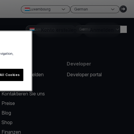
Luxembourg
German
Luxembourg
Konto erstellen
German
Anmelden
avigation,
Ressourcen
Developer
Ein Problem melden
Developer portal
All Cookies
Help center
Kontaktieren Sie uns
Preise
Blog
Shop
Finanzen