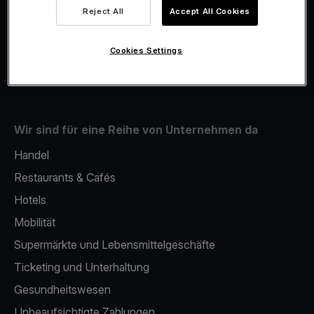
Viva.com Account
Reject All
Accept All Cookies
Fiskalisierung
Issuing
Cookies Settings
Handy als kartenlesegerät
Wir sind für eine Reihe von Unternehmen da
Handel
Restaurants & Cafés
Hotels
Mobilität
Supermärkte und Lebensmittelgeschäfte
Ticketing und Unterhaltung
Gesundheitswesen
Unbeaufsichtigte Zahlungen