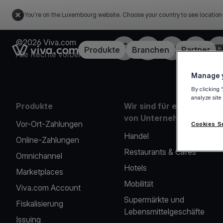
You're on the Luxembourg website. Choose your country to see location
©2026 Viva.com
Facebook
X
LinkedIn
Instagra
Yo
Link to the homepage
Produkte
Branchen
Partner
Alle Rechte vorbehalten
Manage y
By clicking 
analyze site
Produkte
Wir sind für eine Reihe
von Unternehmen da
Vor-Ort-Zahlungen
Cookies S
Handel
Online-Zahlungen
Restaurants & Cafés
Omnichannel
Hotels
Marketplaces
Mobilität
Viva.com Account
Supermärkte und
Fiskalisierung
Lebensmittelgeschäfte
Issuing