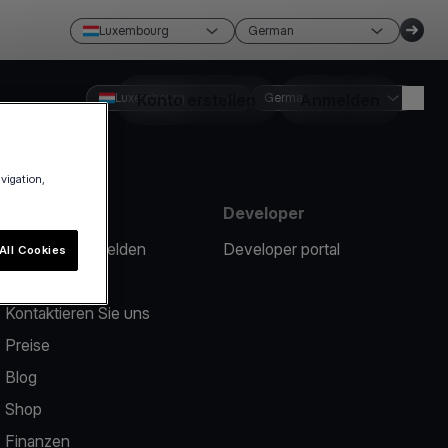
Luxembourg
German
Luxembourg
Konto erstellen
German
Anmelden
avigation,
Ressourcen
Developer
Ein Problem melden
Developer portal
All Cookies
Help center
Kontaktieren Sie uns
Preise
Blog
Shop
Finanzen