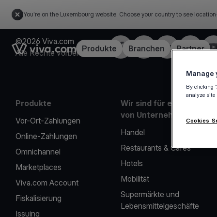
You're on the Luxembourg website. Choose your country to see location
©2026 Viva.com
Facebook
X
LinkedIn
Instagra
Yo
Link to the homepage
Produkte
Branchen
Partner
Alle Rechte vorbehalten
Manage y
By clicking 
analyze site
Produkte
Wir sind für eine Reihe
von Unternehmen da
Vor-Ort-Zahlungen
Cookies S
Handel
Online-Zahlungen
Restaurants & Cafés
Omnichannel
Hotels
Marketplaces
Mobilität
Viva.com Account
Supermärkte und
Fiskalisierung
Lebensmittelgeschäfte
Issuing