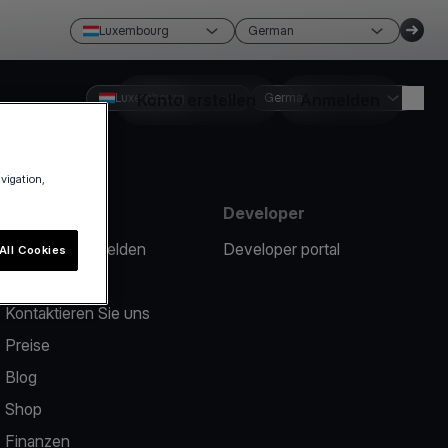
Luxembourg
German
Luxembourg
Konto erstellen
German
Anmelden
avigation,
Ressourcen
Developer
Ein Problem melden
Developer portal
All Cookies
Help center
Kontaktieren Sie uns
Preise
Blog
Shop
Finanzen