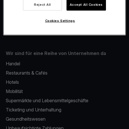
Viva.com Account
Reject All
Accept All Cookies
Fiskalisierung
Issuing
Cookies Settings
Handy als kartenlesegerät
Wir sind für eine Reihe von Unternehmen da
Handel
Restaurants & Cafés
Hotels
Mobilität
Supermärkte und Lebensmittelgeschäfte
Ticketing und Unterhaltung
Gesundheitswesen
Unbeaufsichtigte Zahlungen