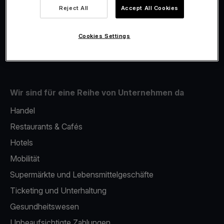
Viva.com Account
Reject All
Accept All Cookies
Fiskalisierung
Issuing
Cookies Settings
Handy als kartenlesegerät
Wir sind für eine Reihe von Unternehmen da
Handel
Restaurants & Cafés
Hotels
Mobilität
Supermärkte und Lebensmittelgeschäfte
Ticketing und Unterhaltung
Gesundheitswesen
Unbeaufsichtigte Zahlungen