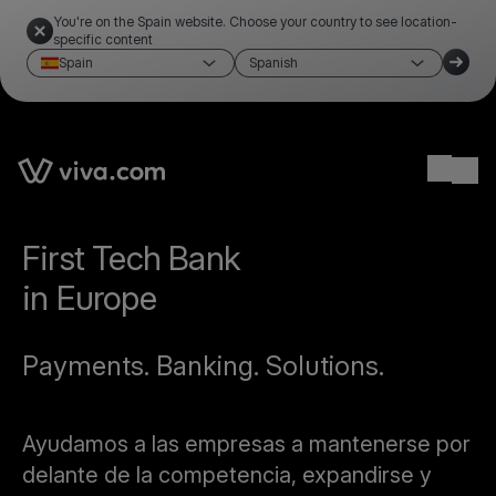
You're on the Spain website. Choose your country to see location-
specific content
Spain
Spanish
Ope
First Tech Bank
in Europe
Payments. Banking. Solutions.
Ayudamos a las empresas a mantenerse por
delante de la competencia, expandirse y