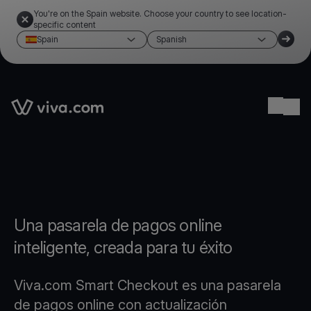
You're on the Spain website. Choose your country to see location-
specific content
Spain
Spanish
Link to the homepage
Ope
Una pasarela de pagos online
inteligente, creada para tu éxito
Viva.com Smart Checkout es una pasarela
de pagos online con actualización