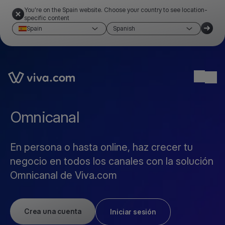
You're on the Spain website. Choose your country to see location-
specific content
Spain
Spanish
Link to the homepage
Ope
Omnicanal
En persona o hasta online, haz crecer tu
negocio en todos los canales con la solución
Omnicanal de Viva.com
Crea una cuenta
Iniciar sesión