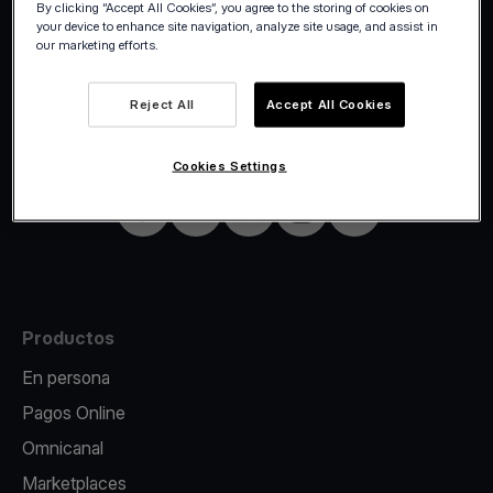
By clicking “Accept All Cookies”, you agree to the storing of cookies on
your device to enhance site navigation, analyze site usage, and assist in
our marketing efforts.
©2026 Viva.com
Spain
Reject All
Accept All Cookies
Todos los derechos reservados
Spanish
Cookies Settings
Facebook
X
LinkedIn
Instagram
YouTube
Productos
En persona
Pagos Online
Omnicanal
Marketplaces