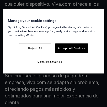
cualquier dispositivo. Viva.com ofrece a los
supermercados y tiendas de conveniencia
una forma más inteligente y flexible de
Manage your cookie settings
manejar los pagos.
By clicking “Accept All Cookies”, you agree to the storing of cookies on
your device to enhance site navigation, analyze site usage, and assist in
our marketing efforts.
Reject All
Accept All Cookies
Flujos de Pago con Tecnología Tap on
Any Device
Cookies Settings
Sea cual sea el proceso de pago de tu
empresa, viva.com se adapta sin problema,
ofreciendo pagos más rápidos y
optimizados para una mejor Experiencia del
cliente.