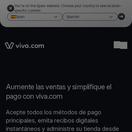
You're on the Spain website. Choose your country to see location-
specific content
Spain
Spanish
Link to the homepage
Ope
Aumente las ventas y simplifique el
pago con viva.com
Acepte todos los métodos de pago
principales, emita recibos digitales
instantáneos y administre su tienda desde