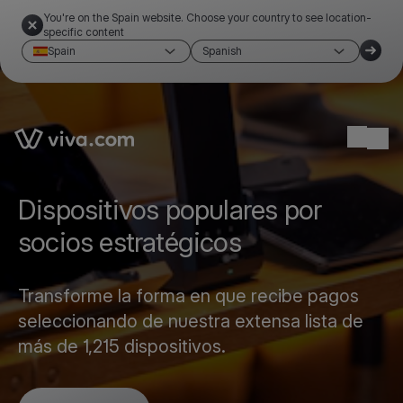
You're on the Spain website. Choose your country to see location-
specific content
Spain
Spanish
Link to the homepage
Ope
Dispositivos populares por
socios estratégicos
Transforme la forma en que recibe pagos
seleccionando de nuestra extensa lista de
más de 1,215 dispositivos.