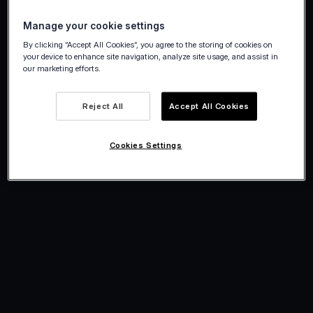
Desde la solución de problemas hasta las
Manage your cookie settings
mejores prácticas, nuestro Centro de ayuda
By clicking “Accept All Cookies”, you agree to the storing of cookies on
es su destino de acceso para todas las
your device to enhance site navigation, analyze site usage, and assist in
consultas.
our marketing efforts.
Centro de ayuda
Reject All
Accept All Cookies
Cookies Settings