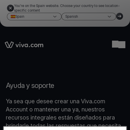
You're on the Spain website. Choose your country to see location-
specific content
Spain
Spanish
Link to the homepage
Ope
Ayuda y soporte
Ya sea que desee crear una Viva.com
Account o mantener una ya, nuestros
recursos integrales están diseñados para
brindarle todas las respuestas que necesita.