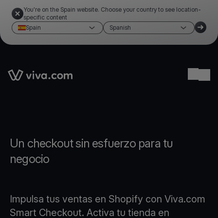
You're on the Spain website. Choose your country to see location-
specific content
Spain
Spanish
Link to the homepage
Ope
Un checkout sin esfuerzo para tu
negocio
Impulsa tus ventas en Shopify con Viva.com
Smart Checkout. Activa tu tienda en