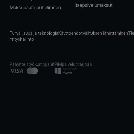
Itsepalvelumaksut
Maksupääte puhelimeen
Turvallisuus ja teknologia
Käyttöehdot
Valituksen lähettäminen
Tie
Yrityshallinto
Pääyhteistyökumppanit
Pilvipalvelut tarjoaa