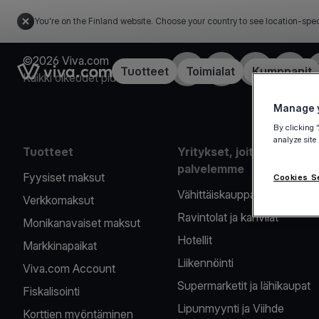
You're on the Finland website. Choose your country to see location-spec
©2026 Viva.com
Facebook
X
LinkedIn
Instagr
Link to the homepage
Tuotteet
Toimialat
Kumppanit
Kaikki oikeudet pidätetään
Manage y
By clicking 
analyze site
Tuotteet
Yritykset, joita
palvelemme
Fyysiset maksut
Cookies S
Vähittäiskauppa
Verkkomaksut
Ravintolat ja kahvilat
Monikanavaiset maksut
Hotellit
Markkinapaikat
Liikennöinti
Viva.com Account
Supermarketit ja lähikaupat
Fiskalisointi
Lipunmyynti ja Viihde
Korttien myöntäminen