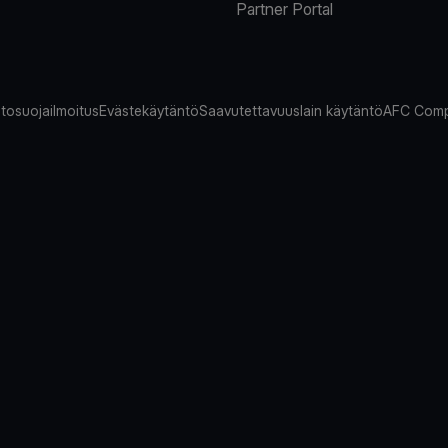
Partner Portal
tosuojailmoitus
Evästekäytäntö
Saavutettavuuslain käytäntö
AFC Comp