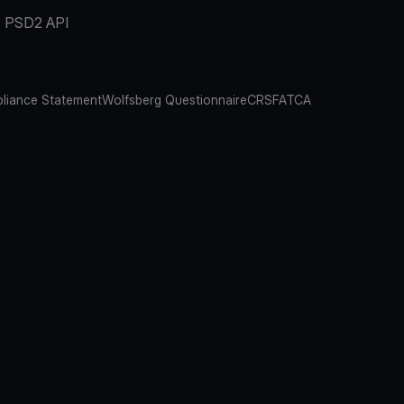
PSD2 API
liance Statement
Wolfsberg Questionnaire
CRS
FATCA