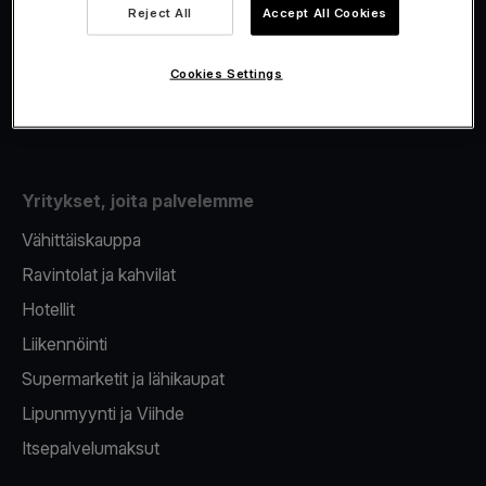
Viva.com Account
Reject All
Accept All Cookies
Fiskalisointi
Korttien myöntäminen
Cookies Settings
Maksupääte puhelimeen
Yritykset, joita palvelemme
Vähittäiskauppa
Ravintolat ja kahvilat
Hotellit
Liikennöinti
Supermarketit ja lähikaupat
Lipunmyynti ja Viihde
Itsepalvelumaksut