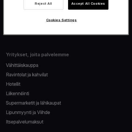
Viva.com Account
Reject All
Accept All Cookies
Fiskalisointi
Korttien myöntäminen
Cookies Settings
Maksupääte puhelimeen
Yritykset, joita palvelemme
Vähittäiskauppa
Ravintolat ja kahvilat
Hotellit
Liikennöinti
Supermarketit ja lähikaupat
Lipunmyynti ja Viihde
Itsepalvelumaksut