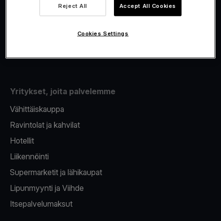
Viva.com Account
Reject All
Accept All Cookies
Fiskalisointi
Korttien myöntäminen
Cookies Settings
Maksupääte puhelimeen
Yritykset, joita palvelemme
Vähittäiskauppa
Ravintolat ja kahvilat
Hotellit
Liikennöinti
Supermarketit ja lähikaupat
Lipunmyynti ja Viihde
Itsepalvelumaksut