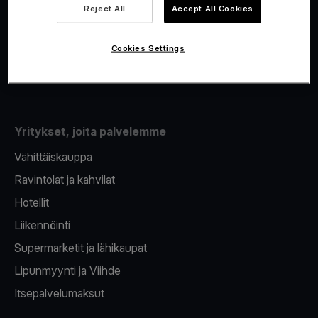
Viva.com Account
Reject All
Accept All Cookies
Fiskalisointi
Korttien myöntäminen
Cookies Settings
Maksupääte puhelimeen
Yritykset, joita palvelemme
Vähittäiskauppa
Ravintolat ja kahvilat
Hotellit
Liikennöinti
Supermarketit ja lähikaupat
Lipunmyynti ja Viihde
Itsepalvelumaksut