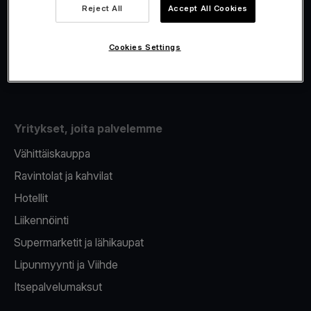
Viva.com Account
Reject All
Accept All Cookies
Fiskalisointi
Korttien myöntäminen
Cookies Settings
Maksupääte puhelimeen
Yritykset, joita palvelemme
Vähittäiskauppa
Ravintolat ja kahvilat
Hotellit
Liikennöinti
Supermarketit ja lähikaupat
Lipunmyynti ja Viihde
Itsepalvelumaksut