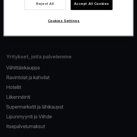
Viva.com Account
Reject All
Accept All Cookies
Fiskalisointi
Korttien myöntäminen
Cookies Settings
Maksupääte puhelimeen
Yritykset, joita palvelemme
Vähittäiskauppa
Ravintolat ja kahvilat
Hotellit
Liikennöinti
Supermarketit ja lähikaupat
Lipunmyynti ja Viihde
Itsepalvelumaksut