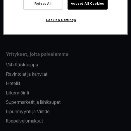
Viva.com Account
Reject All
Accept All Cookies
Fiskalisointi
Korttien myöntäminen
Cookies Settings
Maksupääte puhelimeen
Yritykset, joita palvelemme
Vähittäiskauppa
Ravintolat ja kahvilat
Hotellit
Liikennöinti
Supermarketit ja lähikaupat
Lipunmyynti ja Viihde
Itsepalvelumaksut