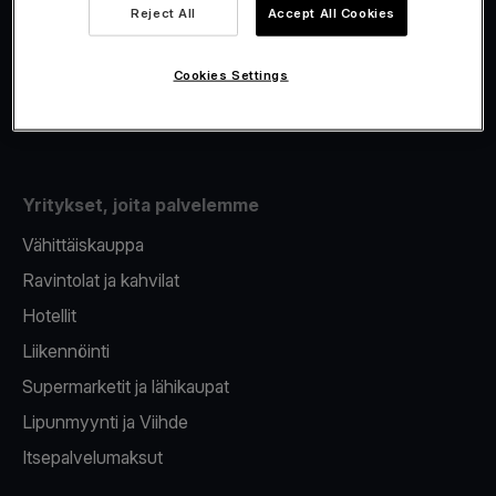
Viva.com Account
Reject All
Accept All Cookies
Fiskalisointi
Korttien myöntäminen
Cookies Settings
Maksupääte puhelimeen
Yritykset, joita palvelemme
Vähittäiskauppa
Ravintolat ja kahvilat
Hotellit
Liikennöinti
Supermarketit ja lähikaupat
Lipunmyynti ja Viihde
Itsepalvelumaksut