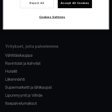
Viva.com Account
Reject All
Accept All Cookies
Fiskalisointi
Korttien myöntäminen
Cookies Settings
Maksupääte puhelimeen
Yritykset, joita palvelemme
Vähittäiskauppa
Ravintolat ja kahvilat
Hotellit
Liikennöinti
Supermarketit ja lähikaupat
Lipunmyynti ja Viihde
Itsepalvelumaksut