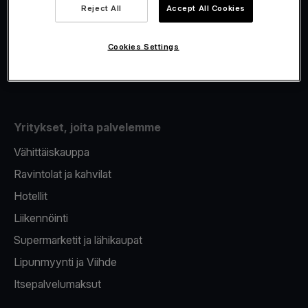
Viva.com Account
Reject All
Accept All Cookies
Fiskalisointi
Korttien myöntäminen
Cookies Settings
Maksupääte puhelimeen
Yritykset, joita palvelemme
Vähittäiskauppa
Ravintolat ja kahvilat
Hotellit
Liikennöinti
Supermarketit ja lähikaupat
Lipunmyynti ja Viihde
Itsepalvelumaksut