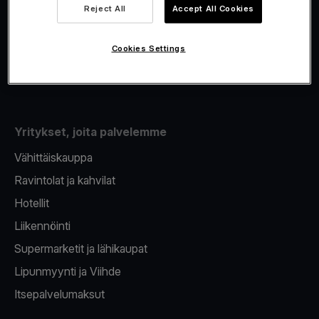
Viva.com Account
Reject All
Accept All Cookies
Fiskalisointi
Korttien myöntäminen
Cookies Settings
Maksupääte puhelimeen
Yritykset, joita palvelemme
Vähittäiskauppa
Ravintolat ja kahvilat
Hotellit
Liikennöinti
Supermarketit ja lähikaupat
Lipunmyynti ja Viihde
Itsepalvelumaksut