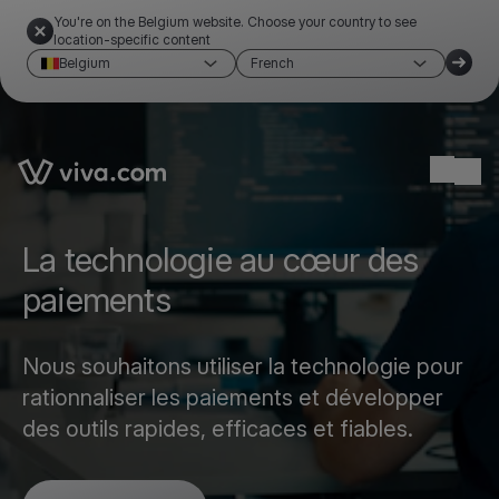
You're on the Belgium website. Choose your country to see
location-specific content
Belgium
French
Link to the homepage
Ope
La technologie au cœur des
paiements
Nous souhaitons utiliser la technologie pour
rationnaliser les paiements et développer
des outils rapides, efficaces et fiables.