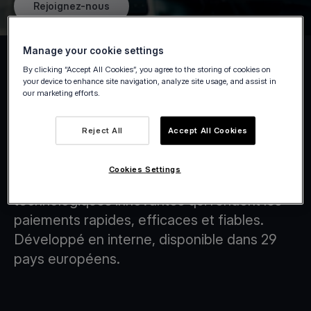
Rejoignez-nous
Manage your cookie settings
By clicking “Accept All Cookies”, you agree to the storing of cookies on
your device to enhance site navigation, analyze site usage, and assist in
our marketing efforts.
Tap on Any Device
Reject All
Accept All Cookies
Chez Viva.com, nous sommes à l'avant-
garde de la transformation du paysage
Cookies Settings
financier grâce à des solutions
technologiques innovantes qui rendent les
paiements rapides, efficaces et fiables.
Développé en interne, disponible dans 29
pays européens.