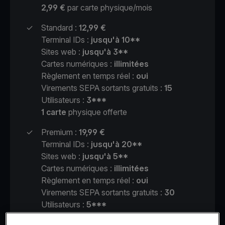
2,99 €
par carte physique/mois
✓
Standard :
12,99 €
Terminal IDs :
jusqu'à 10**
Sites web :
jusqu'à 3**
Cartes numériques :
illimitées
Règlement en temps réel :
oui
Virements SEPA sortants gratuits :
15
Utilisateurs :
3***
1 carte
physique offerte
✓
Premium :
19,99 €
Terminal IDs :
jusqu'à 20**
Sites web :
jusqu'à 5**
Cartes numériques :
illimitées
Règlement en temps réel :
oui
Virements SEPA sortants gratuits :
30
Utilisateurs :
5***
Jusqu'à 3 cartes
physiques offertes