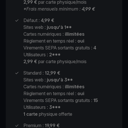
2,99 €
par carte physique/mois
*Frais mensuels minimum :
4,99 €
✓
Défaut :
4,99 €
Sites web :
jusqu'à 1**
Cartes numériques :
illimitées
Règlement en temps réel :
oui
Virements SEPA sortants gratuits :
4
Utilisateurs :
2***
2,99 €
par carte physique/mois
✓
Standard :
12,99 €
Sites web :
jusqu'à 3**
Cartes numériques :
illimitées
Règlement en temps réel :
oui
Virements SEPA sortants gratuits :
15
Utilisateurs :
3***
1 carte
physique offerte
✓
Premium :
19,99 €