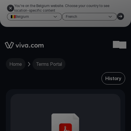
You're on the Belgium website. Choose your country to see
location-specific content
Belgium
French
Link to the homepage
Ope
Home
Terms Portal
History