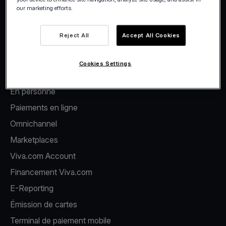
our marketing efforts.
Facebook
X
LinkedIn
Instagram
YouTube
Reject All
Accept All Cookies
Cookies Settings
Produits
En personne
Paiements en ligne
Omnichannel
Marketplaces
Viva.com Account
Financement Viva.com
E-Reporting
Émission de cartes
Terminal de paiement mobile