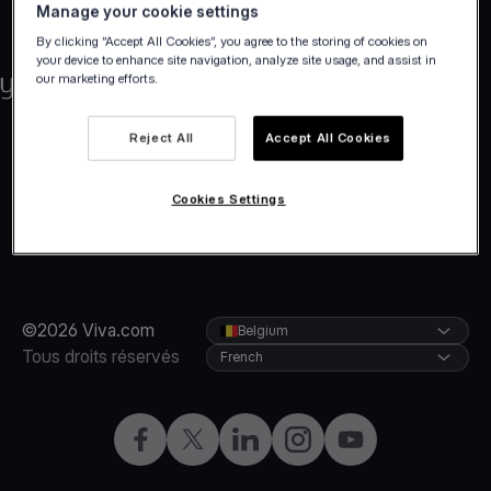
Manage your cookie settings
By clicking “Accept All Cookies”, you agree to the storing of cookies on
your device to enhance site navigation, analyze site usage, and assist in
our marketing efforts.
Reject All
Accept All Cookies
Cookies Settings
©2026 Viva.com
Belgium
Tous droits réservés
French
Facebook
X
LinkedIn
Instagram
YouTube