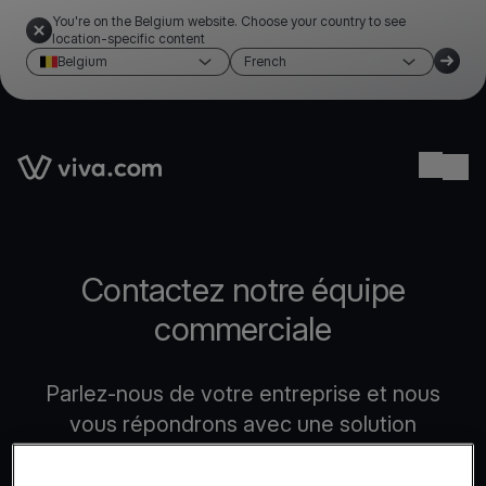
You're on the Belgium website. Choose your country to see
location-specific content
Belgium
French
Link to the homepage
Ope
Contactez notre équipe
commerciale
Parlez-nous de votre entreprise et nous
vous répondrons avec une solution
personnalisée adaptée à vos besoins.