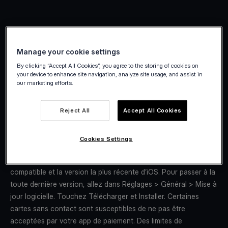
Manage your cookie settings
By clicking “Accept All Cookies”, you agree to the storing of cookies on
your device to enhance site navigation, analyze site usage, and assist in
our marketing efforts.
Reject All
Accept All Cookies
Cookies Settings
Tap to Pay sur iPhone
nécessite une app de paiement
compatible et la version la plus récente d’iOS. Pour passer à la
toute dernière version, allez dans Réglages > Général > Mise à
jour logicielle. Touchez Télécharger et Installer. Certaines
cartes sans contact sont susceptibles de ne pas être
acceptées par votre app de paiement. Des limites de