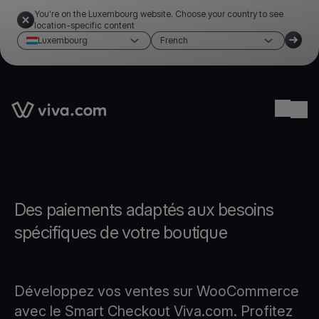
You're on the Luxembourg website. Choose your country to see
location-specific content
Luxembourg
French
Link to the homepage
Ope
Des paiements adaptés aux besoins
spécifiques de votre boutique
Développez vos ventes sur WooCommerce
avec le Smart Checkout Viva.com. Profitez