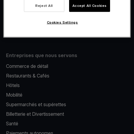
Viva.com Account
Reject All
Accept All Cookies
E-Reporting
Émission de cartes
Cookies Settings
Terminal de paiement mobile
Entreprises que nous servons
Commerce de détail
Restaurants & Cafés
Hôtels
Mobilité
Supermarchés et supérettes
Billetterie et Divertissement
Santé
Paiements autonomes