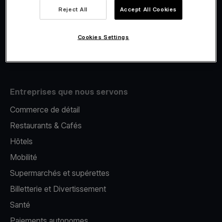
Viva.com Account
Reject All
Accept All Cookies
E-Reporting
Émission de cartes
Cookies Settings
Terminal de paiement mobile
Entreprises que nous servons
Commerce de détail
Restaurants & Cafés
Hôtels
Mobilité
Supermarchés et supérettes
Billetterie et Divertissement
Santé
Paiements autonomes