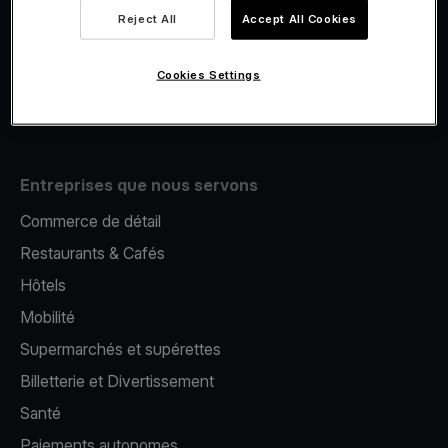
Viva.com Account
Reject All
Accept All Cookies
E-Reporting
Émission de cartes
Cookies Settings
Terminal de paiement mobile
Entreprises que nous servons
Commerce de détail
Restaurants & Cafés
Hôtels
Mobilité
Supermarchés et supérettes
Billetterie et Divertissement
Santé
Paiements autonomes