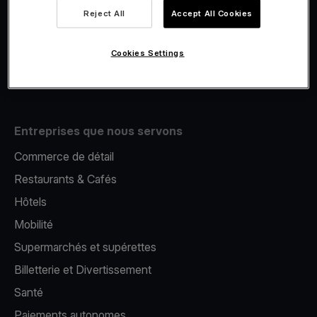
Viva.com Account
Reject All
Accept All Cookies
E-Reporting
Émission de cartes
Cookies Settings
Terminal de paiement mobile
Entreprises que nous servons
Commerce de détail
Restaurants & Cafés
Hôtels
Mobilité
Supermarchés et supérettes
Billetterie et Divertissement
Santé
Paiements autonomes